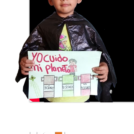
Trans